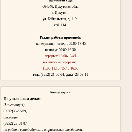
Приемная суда
664046,
Иркутская обл.,
г. Иркутск,
ул. Байкальская, д. 119,
каб. 114
Режим работы приемной:
понедельник-четверг: 09:00-17:45,
пятница: 09:00-16:30
перерыв:
13.00-13:45
технические перерывы:
11:00-11:15, 15:45-16:00
тел
.: (3952) 21-50-04,
факс
: 23-53-11
Канцелярии:
По уголовным делам
(I инстанция):
(3952)
33-53-69,
апелляция:
(3952)
23-58-87
по работе с кандидатами в присяжные заседатели: