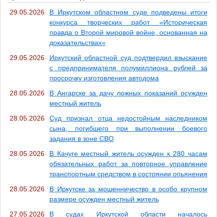
29.05.2026
В Иркутском областном суде подведены итоги
конкурса творческих работ «Историческая
правда о Второй мировой войне, основанная на
доказательствах»
29.05.2026
Иркутский областной суд подтвердил взыскание
с предпринимателя полумиллиона рублей за
просрочку изготовления автодома
28.05.2026
В Ангарске за дачу ложных показаний осужден
местный житель
28.05.2026
Суд признал отца недостойным наследником
сына, погибшего при выполнении боевого
задания в зоне СВО
28.05.2026
В Качуге местный житель осужден к 280 часам
обязательных работ за повторное управление
транспортным средством в состоянии опьянения
28.05.2026
В Иркутске за мошенничество в особо крупном
размере осужден местный житель
27.05.2026
В судах Иркутской области началось