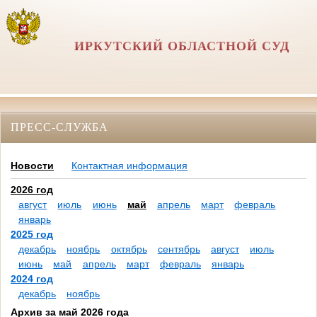
ИРКУТСКИЙ ОБЛАСТНОЙ СУД
ПРЕСС-СЛУЖБА
Новости
Контактная информация
2026 год
август
июль
июнь
май
апрель
март
февраль
январь
2025 год
декабрь
ноябрь
октябрь
сентябрь
август
июль
июнь
май
апрель
март
февраль
январь
2024 год
декабрь
ноябрь
Архив за май 2026 года