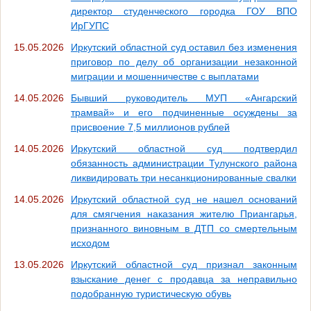
директор студенческого городка ГОУ ВПО
ИрГУПС
15.05.2026
Иркутский областной суд оставил без изменения
приговор по делу об организации незаконной
миграции и мошенничестве с выплатами
14.05.2026
Бывший руководитель МУП «Ангарский
трамвай» и его подчиненные осуждены за
присвоение 7,5 миллионов рублей
14.05.2026
Иркутский областной суд подтвердил
обязанность администрации Тулунского района
ликвидировать три несанкционированные свалки
14.05.2026
Иркутский областной суд не нашел оснований
для смягчения наказания жителю Приангарья,
признанного виновным в ДТП со смертельным
исходом
13.05.2026
Иркутский областной суд признал законным
взыскание денег с продавца за неправильно
подобранную туристическую обувь