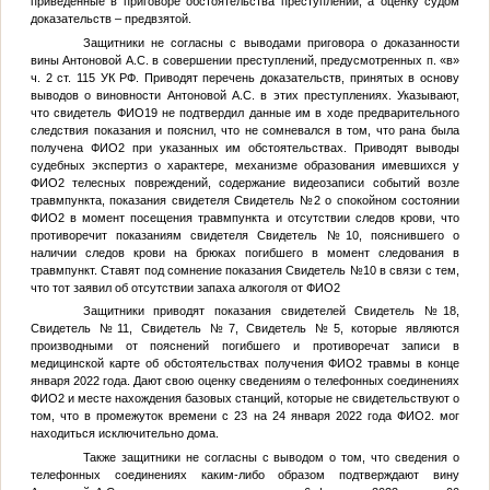
приведённые в приговоре обстоятельства преступлений, а оценку судом
доказательств – предвзятой.
Защитники не согласны с выводами приговора о доказанности
вины Антоновой А.С. в совершении преступлений, предусмотренных п. «в»
ч. 2 ст. 115 УК РФ. Приводят перечень доказательств, принятых в основу
выводов о виновности Антоновой А.С. в этих преступлениях. Указывают,
что свидетель
ФИО19
не подтвердил данные им в ходе предварительного
следствия показания и пояснил, что не сомневался в том, что рана была
получена
ФИО2
при указанных им обстоятельствах. Приводят выводы
судебных экспертиз о характере, механизме образования имевшихся у
ФИО2
телесных повреждений, содержание видеозаписи событий возле
травмпункта, показания свидетеля
Свидетель №2
о спокойном состоянии
ФИО2
в момент посещения травмпункта и отсутствии следов крови, что
противоречит показаниям свидетеля
Свидетель №10
, пояснившего о
наличии следов крови на брюках погибшего в момент следования в
травмпункт. Ставят под сомнение показания
Свидетель №10
в связи с тем,
что тот заявил об отсутствии запаха алкоголя от
ФИО2
Защитники приводят показания свидетелей
Свидетель №18
,
Свидетель №11
,
Свидетель №7
,
Свидетель №5
, которые являются
производными от пояснений погибшего и противоречат записи в
медицинской карте об обстоятельствах получения
ФИО2
травмы в конце
января 2022 года. Дают свою оценку сведениям о телефонных соединениях
ФИО2
и месте нахождения базовых станций, которые не свидетельствуют о
том, что в промежуток времени с 23 на 24 января 2022 года
ФИО2
. мог
находиться исключительно дома.
Также защитники не согласны с выводом о том, что сведения о
телефонных соединениях каким-либо образом подтверждают вину