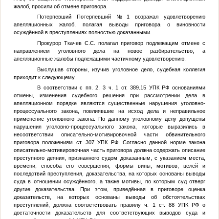
жалоб, просили об отмене приговора.
Потерпевший
Потерпевший №1
возражал удовлетворению
апелляционных жалоб, полагая выводы приговора о виновности
осуждённой в преступлениях полностью доказанными.
Прокурор Ткачев С.С. полагал приговор подлежащим отмене с
направлением уголовного дела на новое разбирательство, а
апелляционные жалобы подлежащими частичному удовлетворению.
Выслушав стороны, изучив уголовное дело, судебная коллегия
приходит к следующему.
В соответствии с пп. 2, 3 ч. 1 ст. 389.15 УПК РФ основаниями
отмены, изменения судебного решения при рассмотрении дела в
апелляционном порядке являются существенные нарушения уголовно-
процессуального закона, повлиявшие на исход дела и неправильное
применение уголовного закона. По данному уголовному делу допущены
нарушения уголовно-процессуального закона, которые выразились в
несоответствии описательно-мотивировочной части обвинительного
приговора положениям ст. 307 УПК РФ. Согласно данной норме закона
описательно-мотивировочная часть приговора должна содержать описание
преступного деяния, признанного судом доказанным, с указанием места,
времени, способа его совершения, формы вины, мотивов, целей и
последствий преступления, доказательства, на которых основаны выводы
суда в отношении осуждённого, а также мотивы, по которым суд отверг
другие доказательства. При этом, приведённая в приговоре оценка
доказательств, на которых основаны выводы об обстоятельствах
преступлений, должна соответствовать правилу ч. 1 ст. 88 УПК РФ о
достаточности доказательств для соответствующих выводов суда и