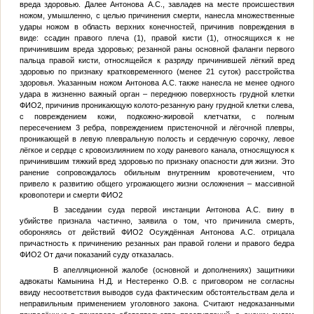
вреда здоровью. Далее Антонова А.С., завладев на месте происшествия
ножом, умышленно, с целью причинения смерти, нанесла множественные
удары ножом в область верхних конечностей, причинив повреждения в
виде: ссадин правого плеча (1), правой кисти (1), относящихся к не
причинившим вреда здоровью; резанной раны основной фаланги первого
пальца правой кисти, относящейся к разряду причинившей лёгкий вред
здоровью по признаку кратковременного (менее 21 суток) расстройства
здоровья. Указанным ножом Антонова А.С. также нанесла не менее одного
удара в жизненно важный орган – переднюю поверхность грудной клетки
ФИО2
, причинив проникающую колото-резанную рану грудной клетки слева,
с повреждением кожи, подкожно-жировой клетчатки, с полным
пересечением 3 ребра, повреждением пристеночной и лёгочной плевры,
проникающей в левую плевральную полость и сердечную сорочку, левое
лёгкое и сердце с кровоизлиянием по ходу раневого канала, относящуюся к
причинившим тяжкий вред здоровью по признаку опасности для жизни. Это
ранение сопровождалось обильным внутренним кровотечением, что
привело к развитию общего угрожающего жизни осложнения – массивной
кровопотери и смерти
ФИО2
В заседании суда первой инстанции Антонова А.С. вину в
убийстве признала частично, заявила о том, что причинила смерть,
обороняясь от действий
ФИО2
Осуждённая Антонова А.С. отрицала
причастность к причинению резанных ран правой голени и правого бедра
ФИО2
От дачи показаний суду отказалась.
В апелляционной жалобе (основной и дополнениях) защитники
адвокаты Камынина Н.Д. и Нестеренко О.В. с приговором не согласны
ввиду несоответствия выводов суда фактическим обстоятельствам дела и
неправильным применением уголовного закона. Считают недоказанными