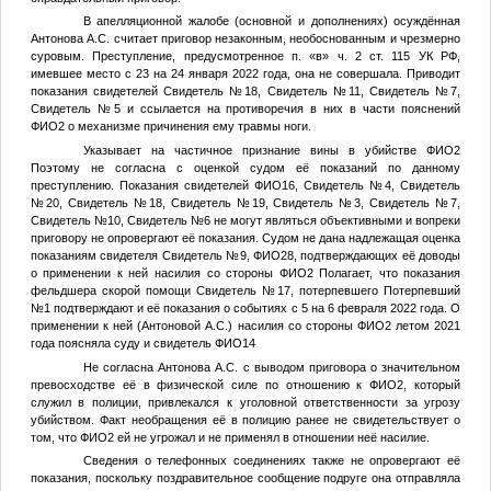
В апелляционной жалобе (основной и дополнениях) осуждённая
Антонова А.С. считает приговор незаконным, необоснованным и чрезмерно
суровым. Преступление, предусмотренное п. «в» ч. 2 ст. 115 УК РФ,
имевшее место с 23 на 24 января 2022 года, она не совершала. Приводит
показания свидетелей
Свидетель №18
,
Свидетель №11
,
Свидетель №7
,
Свидетель №5
и ссылается на противоречия в них в части пояснений
ФИО2
о механизме причинения ему травмы ноги.
Указывает на частичное признание вины в убийстве
ФИО2
Поэтому не согласна с оценкой судом её показаний по данному
преступлению. Показания свидетелей
ФИО16
,
Свидетель №4
,
Свидетель
№20
,
Свидетель №18
,
Свидетель №19
,
Свидетель №3
,
Свидетель №7
,
Свидетель №10
,
Свидетель №6
не могут являться объективными и вопреки
приговору не опровергают её показания. Судом не дана надлежащая оценка
показаниям свидетеля
Свидетель №9
,
ФИО28
, подтверждающих её доводы
о применении к ней насилия со стороны
ФИО2
Полагает, что показания
фельдшера скорой помощи
Свидетель №17
, потерпевшего
Потерпевший
№1
подтверждают и её показания о событиях с 5 на 6 февраля 2022 года. О
применении к ней (Антоновой А.С.) насилия со стороны
ФИО2
летом 2021
года поясняла суду и свидетель
ФИО14
Не согласна Антонова А.С. с выводом приговора о значительном
превосходстве её в физической силе по отношению к
ФИО2
, который
служил в полиции, привлекался к уголовной ответственности за угрозу
убийством. Факт необращения её в полицию ранее не свидетельствует о
том, что
ФИО2
ей не угрожал и не применял в отношении неё насилие.
Сведения о телефонных соединениях также не опровергают её
показания, поскольку поздравительное сообщение подруге она отправляла