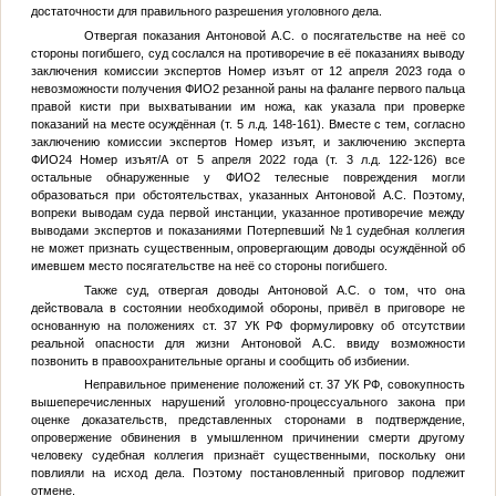
достаточности для правильного разрешения уголовного дела.
Отвергая показания Антоновой А.С. о посягательстве на неё со
стороны погибшего, суд сослался на противоречие в её показаниях выводу
заключения комиссии экспертов
Номер изъят
от 12 апреля 2023 года о
невозможности получения
ФИО2
резанной раны на фаланге первого пальца
правой кисти при выхватывании им ножа, как указала при проверке
показаний на месте осуждённая (т. 5 л.д. 148-161). Вместе с тем, согласно
заключению комиссии экспертов
Номер изъят
, и заключению эксперта
ФИО24
Номер изъят
/А от 5 апреля 2022 года (т. 3 л.д. 122-126) все
остальные обнаруженные у
ФИО2
телесные повреждения могли
образоваться при обстоятельствах, указанных Антоновой А.С. Поэтому,
вопреки выводам суда первой инстанции, указанное противоречие между
выводами экспертов и показаниями
Потерпевший №1
судебная коллегия
не может признать существенным, опровергающим доводы осуждённой об
имевшем место посягательстве на неё со стороны погибшего.
Также суд, отвергая доводы Антоновой А.С. о том, что она
действовала в состоянии необходимой обороны, привёл в приговоре не
основанную на положениях ст. 37 УК РФ формулировку об отсутствии
реальной опасности для жизни Антоновой А.С. ввиду возможности
позвонить в правоохранительные органы и сообщить об избиении.
Неправильное применение положений ст. 37 УК РФ, совокупность
вышеперечисленных нарушений уголовно-процессуального закона при
оценке доказательств, представленных сторонами в подтверждение,
опровержение обвинения в умышленном причинении смерти другому
человеку судебная коллегия признаёт существенными, поскольку они
повлияли на исход дела. Поэтому постановленный приговор подлежит
отмене.