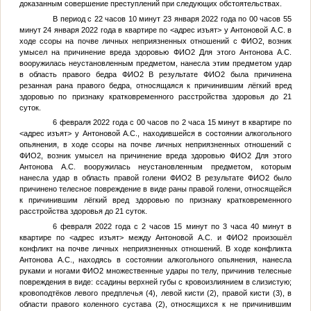
доказанным совершение преступлений при следующих обстоятельствах.
В период с 22 часов 10 минут 23 января 2022 года по 00 часов 55
минут 24 января 2022 года в квартире по
<адрес изъят>
у Антоновой А.С. в
ходе ссоры на почве личных неприязненных отношений с
ФИО2
, возник
умысел на причинение вреда здоровью
ФИО2
Для этого Антонова А.С.
вооружилась неустановленным предметом, нанесла этим предметом удар
в область правого бедра
ФИО2
В результате
ФИО2
была причинена
резанная рана правого бедра, относящаяся к причинившим лёгкий вред
здоровью по признаку кратковременного расстройства здоровья до 21
суток.
6 февраля 2022 года с 00 часов по 2 часа 15 минут в квартире по
<адрес изъят>
у Антоновой А.С., находившейся в состоянии алкогольного
опьянения, в ходе ссоры на почве личных неприязненных отношений с
ФИО2
, возник умысел на причинение вреда здоровью
ФИО2
Для этого
Антонова А.С. вооружилась неустановленным предметом, которым
нанесла удар в область правой голени
ФИО2
В результате
ФИО2
было
причинено телесное повреждение в виде раны правой голени, относящейся
к причинившим лёгкий вред здоровью по признаку кратковременного
расстройства здоровья до 21 суток.
6 февраля 2022 года с 2 часов 15 минут по 3 часа 40 минут в
квартире по
<адрес изъят>
между Антоновой А.С. и
ФИО2
произошёл
конфликт на почве личных неприязненных отношений. В ходе конфликта
Антонова А.С., находясь в состоянии алкогольного опьянения, нанесла
руками и ногами
ФИО2
множественные удары по телу, причинив телесные
повреждения в виде: ссадины верхней губы с кровоизлиянием в слизистую;
кровоподтёков левого предплечья (4), левой кисти (2), правой кисти (3), в
области правого коленного сустава (2), относящихся к не причинившим