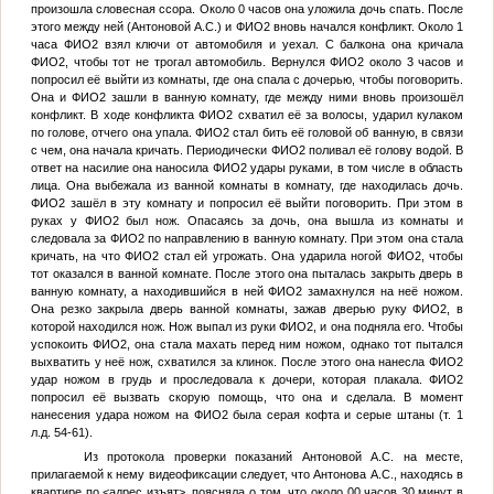
произошла словесная ссора. Около 0 часов она уложила дочь спать. После
этого между ней (Антоновой А.С.) и
ФИО2
вновь начался конфликт. Около 1
часа
ФИО2
взял ключи от автомобиля и уехал. С балкона она кричала
ФИО2
, чтобы тот не трогал автомобиль. Вернулся
ФИО2
около 3 часов и
попросил её выйти из комнаты, где она спала с дочерью, чтобы поговорить.
Она и
ФИО2
зашли в ванную комнату, где между ними вновь произошёл
конфликт. В ходе конфликта
ФИО2
схватил её за волосы, ударил кулаком
по голове, отчего она упала.
ФИО2
стал бить её головой об ванную, в связи
с чем, она начала кричать. Периодически
ФИО2
поливал её голову водой. В
ответ на насилие она наносила
ФИО2
удары руками, в том числе в область
лица. Она выбежала из ванной комнаты в комнату, где находилась дочь.
ФИО2
зашёл в эту комнату и попросил её выйти поговорить. При этом в
руках у
ФИО2
был нож. Опасаясь за дочь, она вышла из комнаты и
следовала за
ФИО2
по направлению в ванную комнату. При этом она стала
кричать, на что
ФИО2
стал ей угрожать. Она ударила ногой
ФИО2
, чтобы
тот оказался в ванной комнате. После этого она пыталась закрыть дверь в
ванную комнату, а находившийся в ней
ФИО2
замахнулся на неё ножом.
Она резко закрыла дверь ванной комнаты, зажав дверью руку
ФИО2
, в
которой находился нож. Нож выпал из руки
ФИО2
, и она подняла его. Чтобы
успокоить
ФИО2
, она стала махать перед ним ножом, однако тот пытался
выхватить у неё нож, схватился за клинок. После этого она нанесла
ФИО2
удар ножом в грудь и проследовала к дочери, которая плакала.
ФИО2
попросил её вызвать скорую помощь, что она и сделала. В момент
нанесения удара ножом на
ФИО2
была серая кофта и серые штаны (т. 1
л.д. 54-61).
Из протокола проверки показаний Антоновой А.С. на месте,
прилагаемой к нему видеофиксации следует, что Антонова А.С., находясь в
квартире по
<адрес изъят>
, поясняла о том, что около 00 часов 30 минут в