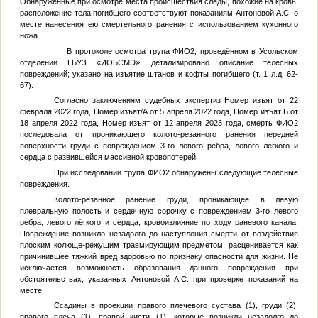
Обнаруженные при осмотре места происшествия следы, похожие на кровь,
расположение тела погибшего соответствуют показаниям Антоновой А.С. о
месте нанесения ею смертельного ранения с использованием кухонного
ножа.
В протоколе осмотра трупа
ФИО2
, проведённом в Усольском
отделении ГБУЗ «ИОБСМЭ», детализировано описание телесных
повреждений; указано на изъятие штанов и кофты погибшего (т. 1 л.д. 62-
67).
Согласно заключениям судебных экспертиз
Номер изъят
от 22
февраля 2022 года,
Номер изъят
/А от 5 апреля 2022 года,
Номер изъят
Б от
18 апреля 2022 года,
Номер изъят
от 12 апреля 2023 года, смерть
ФИО2
последовала от проникающего колото-резанного ранения передней
поверхности груди с повреждением 3-го левого ребра, левого лёгкого и
сердца с развившейся массивной кровопотерей.
При исследовании трупа
ФИО2
обнаружены следующие телесные
повреждения.
Колото-резанное ранение груди, проникающее в левую
плевральную полость и сердечную сорочку с повреждением 3-го левого
ребра, левого лёгкого и сердца; кровоизлияние по ходу раневого канала.
Повреждение возникло незадолго до наступления смерти от воздействия
плоским колюще-режущим травмирующим предметом, расценивается как
причинившее тяжкий вред здоровью по признаку опасности для жизни. Не
исключается возможность образования данного повреждения при
обстоятельствах, указанных Антоновой А.С. при проверке показаний на
месте.
Ссадины в проекции правого плечевого сустава (1), груди (2),
правого плеча (1), правой кисти (1), которые возникли незадолго до