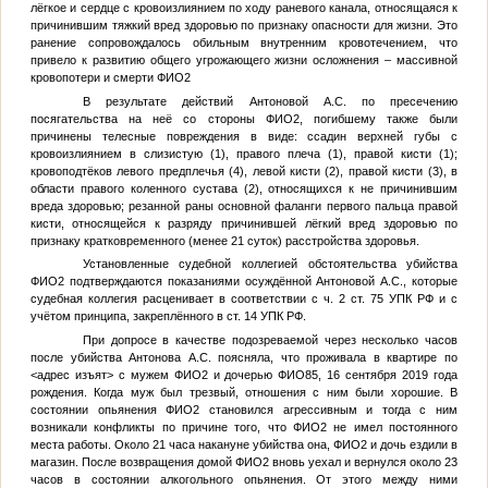
лёгкое и сердце с кровоизлиянием по ходу раневого канала, относящаяся к
причинившим тяжкий вред здоровью по признаку опасности для жизни. Это
ранение сопровождалось обильным внутренним кровотечением, что
привело к развитию общего угрожающего жизни осложнения – массивной
кровопотери и смерти
ФИО2
В результате действий Антоновой А.С. по пресечению
посягательства на неё со стороны
ФИО2
, погибшему также были
причинены телесные повреждения в виде: ссадин верхней губы с
кровоизлиянием в слизистую (1), правого плеча (1), правой кисти (1);
кровоподтёков левого предплечья (4), левой кисти (2), правой кисти (3), в
области правого коленного сустава (2), относящихся к не причинившим
вреда здоровью; резанной раны основной фаланги первого пальца правой
кисти, относящейся к разряду причинившей лёгкий вред здоровью по
признаку кратковременного (менее 21 суток) расстройства здоровья.
Установленные судебной коллегией обстоятельства убийства
ФИО2
подтверждаются показаниями осуждённой Антоновой А.С., которые
судебная коллегия расценивает в соответствии с ч. 2 ст. 75 УПК РФ и с
учётом принципа, закреплённого в ст. 14 УПК РФ.
При допросе в качестве подозреваемой через несколько часов
после убийства Антонова А.С. поясняла, что проживала в квартире по
<адрес изъят>
с мужем
ФИО2
и дочерью
ФИО85
, 16 сентября 2019 года
рождения. Когда муж был трезвый, отношения с ним были хорошие. В
состоянии опьянения
ФИО2
становился агрессивным и тогда с ним
возникали конфликты по причине того, что
ФИО2
не имел постоянного
места работы. Около 21 часа накануне убийства она,
ФИО2
и дочь ездили в
магазин. После возвращения домой
ФИО2
вновь уехал и вернулся около 23
часов в состоянии алкогольного опьянения. От этого между ними