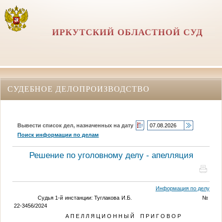
ИРКУТСКИЙ ОБЛАСТНОЙ СУД
СУДЕБНОЕ ДЕЛОПРОИЗВОДСТВО
Вывести список дел, назначенных на дату
Поиск информации по делам
Решение по уголовному делу - апелляция
Информация по делу
Судья 1-й инстанции: Туглакова И.Б. №
22-3456/2024
А П Е Л Л Я Ц И О Н Н Ы Й П Р И Г О В О Р