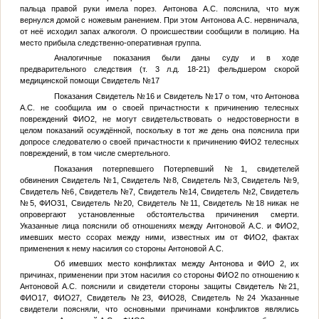
пальца правой руки имела порез. Антонова А.С. пояснила, что муж
вернулся домой с ножевым ранением. При этом Антонова А.С. нервничала,
от неё исходил запах алкоголя. О происшествии сообщили в полицию. На
место прибыла следственно-оперативная группа.
Аналогичные показания были даны суду и в ходе
предварительного следствия (т. 3 л.д. 18-21) фельдшером скорой
медицинской помощи
Свидетель №17
Показания
Свидетель №16
и
Свидетель №17
о том, что Антонова
А.С. не сообщила им о своей причастности к причинению телесных
повреждений
ФИО2
, не могут свидетельствовать о недостоверности в
целом показаний осуждённой, поскольку в тот же день она пояснила при
допросе следователю о своей причастности к причинению
ФИО2
телесных
повреждений, в том числе смертельного.
Показания потерпевшего
Потерпевший №1
, свидетелей
обвинения
Свидетель №1
,
Свидетель №8
,
Свидетель №3
,
Свидетель №9
,
Свидетель №6
,
Свидетель №7
,
Свидетель №14
,
Свидетель №2
,
Свидетель
№5
,
ФИО31
,
Свидетель №20
,
Свидетель №11
,
Свидетель №18
никак не
опровергают установленные обстоятельства причинения смерти.
Указанные лица пояснили об отношениях между Антоновой А.С. и
ФИО2
,
имевших место ссорах между ними, известных им от
ФИО2
, фактах
применения к нему насилия со стороны Антоновой А.С.
Об имевших место конфликтах между
Антонова и ФИО 2
, их
причинах, применении при этом насилия со стороны
ФИО2
по отношению к
Антоновой А.С. пояснили и свидетели стороны защиты
Свидетель №21
,
ФИО17
,
ФИО27
,
Свидетель №23
,
ФИО28
,
Свидетель №24
Указанные
свидетели поясняли, что основными причинами конфликтов являлись