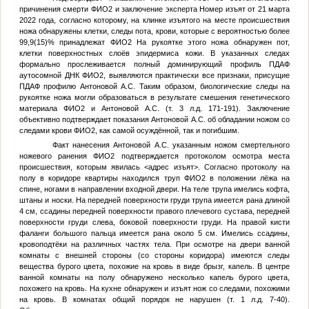
причинения смерти
ФИО2
и заключение эксперта
Номер изъят
от 21 марта
2022 года, согласно которому, на клинке изъятого на месте происшествия
ножа обнаружены клетки, следы пота, крови, которые с вероятностью более
99,9(15)% принадлежат
ФИО2
На рукоятке этого ножа обнаружен пот,
клетки поверхностных слоёв эпидермиса кожи. В указанных следах
формально прослеживается полный доминирующий профиль ПДАФ
аутосомной ДНК
ФИО2
, выявляются практически все признаки, присущие
ПДАФ профилю Антоновой А.С. Таким образом, биологические следы на
рукоятке ножа могли образоваться в результате смешения генетического
материала
ФИО2
и Антоновой А.С. (т. 3 л.д. 171-191). Заключение
объективно подтверждает показания Антоновой А.С. об обладании ножом со
следами крови
ФИО2
, как самой осуждённой, так и погибшим.
Факт нанесения Антоновой А.С. указанным ножом смертельного
ножевого ранения
ФИО2
подтверждается протоколом осмотра места
происшествия, которым явилась
<адрес изъят>
. Согласно протоколу на
полу в коридоре квартиры находился труп
ФИО2
в положении лёжа на
спине, ногами в направлении входной двери. На теле трупа имелись кофта,
штаны и носки. На передней поверхности груди трупа имеется рана длиной
4 см, ссадины передней поверхности правого плечевого сустава, передней
поверхности груди слева, боковой поверхности груди. На правой кисти
фаланги большого пальца имеется рана около 5 см. Имелись ссадины,
кровоподтёки на различных частях тела. При осмотре на двери ванной
комнаты с внешней стороны (со стороны коридора) имеются следы
вещества бурого цвета, похожие на кровь в виде брызг, капель. В центре
ванной комнаты на полу обнаружено несколько капель бурого цвета,
похожего на кровь. На кухне обнаружен и изъят нож со следами, похожими
на кровь. В комнатах общий порядок не нарушен (т. 1 л.д. 7-40).