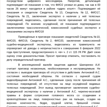
посредством цифрового мессенджера. Напротив, детализация
подтверждает её показания о том, что
ФИО2
уезжал из дома, так как в 00
часов 26 минут находился в районе
<адрес изъят>
. Подтверждают её
показания и свидетели
Свидетель №13
,
Свидетель №12
,
ФИО17
,
Свидетель №21
, заключения экспертиз о наличии у неё телесных
повреждений, видеозапись, сделанная после причинения ей телесных
повреждений. По мнению осуждённой, её показания подтверждаются
заключениями трассологической, комиссионной судебных экспертиз и
показаниями эксперта
ФИО18
Приведённые в приговоре показания свидетелей
Свидетель №10
,
ФИО20
,
ФИО19
,
Свидетель №2
,
ФИО20
, заключение комиссионной
судебно-медицинской экспертизы, видеозапись из травмпункта не
опровергают её доводы о непричастности к совершению 6 февраля 2022
года преступления, предусмотренного п. «в» ч. 2 ст. 115 УК РФ. Даёт свою
оценку этим доказательствам. Просит приговор отменить, постановить по
делу оправдательный приговор.
В апелляционной жалобе защитник адвокат Шапоренко А.И.
считает приговор незаконным, необоснованным и несправедливым. Не
согласен с выводом приговора об отсутствии в действиях Антоновой А.С.
состояния необходимой обороны. Не согласен с оценкой судом
видеообращения Антоновой А.С., сделанным сразу после причинения ей
телесных повреждений, об отсутствии на лице осуждённой видимых
телесных повреждений. Этот вывод противоречит заключению судебно-
медицинской экспертизы о наличии у Антоновой А.С. черепно-мозговой
травмы в форме сотрясения головного мозга со ссадинами и
кровоподтёками на лице, поверхностных ран на пальцах, ссадин на
верхних конечностях, бедре, грудной клетке, брюшной стенки.
Соответственно считает противоречивой оценку показаний Антоновой А.С.