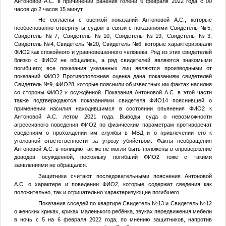
Антоновой А.С. в причинении ранения голени 6 февраля 2022 года с 00
часов до 2 часов 15 минут.
Не согласны с оценкой показаний Антоновой А.С., которые
необоснованно отвергнуты судом в связи с показаниями
Свидетель №5
,
Свидетель №7
,
Свидетель №10
,
Свидетель №19
,
Свидетель №3
,
Свидетель №4
,
Свидетель №20
,
Свидетель №6
, которые характеризовали
ФИО2
как спокойного и уравновешенного человека. Ряд из этих свидетелей
близко с
ФИО2
не общались, а ряд свидетелей являются знакомыми
погибшего; все показания указанных лиц являются производными от
показаний
ФИО2
Противоположная оценка дана показаниям свидетелей
Свидетель №9
,
ФИО28
, которые пояснили об известных им фактах насилия
со стороны
ФИО2
к осуждённой. Показания Антоновой А.С. в этой части
также подтверждаются показаниями свидетеля
ФИО14
пояснившей о
применении насилия находившимся в состоянии опьянения
ФИО2
к
Антоновой А.С. летом 2021 года. Выводы суда о невозможности
агрессивного поведения
ФИО2
по физическим параметрам противоречат
сведениям о прохождении им службы в МВД и о привлечении его к
уголовной ответственности за угрозу убийством. Факты необращения
Антоновой А.С. в полицию так же не могли быть положены в опровержение
доводов осуждённой, поскольку погибший
ФИО2
тоже с такими
заявлениями не обращался.
Защитники считают последовательными пояснения Антоновой
А.С. о характере и поведении
ФИО2
, которые содержат сведения как
положительно, так и отрицательно характеризующие погибшего.
Показания соседей по квартире
Свидетель №13
и
Свидетель №12
о женских криках, криках маленького ребёнка, звуках передвижения мебели
в ночь с 5 на 6 февраля 2022 года, по мнению защитников, напротив