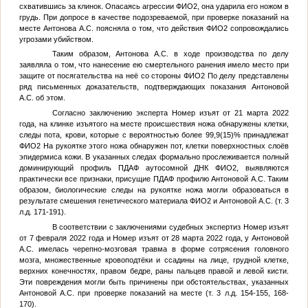
схватившись за клинок. Опасаясь агрессии
ФИО2
, она ударила его ножом в
грудь. При допросе в качестве подозреваемой, при проверке показаний на
месте Антонова А.С. поясняла о том, что действия
ФИО2
сопровождались
угрозами убийством.
Таким образом, Антонова А.С. в ходе производства по делу
заявляла о том, что нанесение ею смертельного ранения имело место при
защите от посягательства на неё со стороны
ФИО2
По делу представлены
ряд письменных доказательств, подтверждающих показания Антоновой
А.С. об этом.
Согласно заключению эксперта
Номер изъят
от 21 марта 2022
года, на клинке изъятого на месте происшествия ножа обнаружены клетки,
следы пота, крови, которые с вероятностью более 99,9(15)% принадлежат
ФИО2
На рукоятке этого ножа обнаружен пот, клетки поверхностных слоёв
эпидермиса кожи. В указанных следах формально прослеживается полный
доминирующий профиль ПДАФ аутосомной ДНК
ФИО2
, выявляются
практически все признаки, присущие ПДАФ профилю Антоновой А.С. Таким
образом, биологические следы на рукоятке ножа могли образоваться в
результате смешения генетического материала
ФИО2
и Антоновой А.С. (т. 3
л.д. 171-191).
В соответствии с заключениями судебных экспертиз
Номер изъят
от 7 февраля 2022 года и
Номер изъят
от 28 марта 2022 года, у Антоновой
А.С. имелась черепно-мозговая травма в форме сотрясения головного
мозга, множественные кровоподтёки и ссадины на лице, грудной клетке,
верхних конечностях, правом бедре, раны пальцев правой и левой кисти.
Эти повреждения могли быть причинены при обстоятельствах, указанных
Антоновой А.С. при проверке показаний на месте (т. 3 л.д. 154-155, 168-
170).