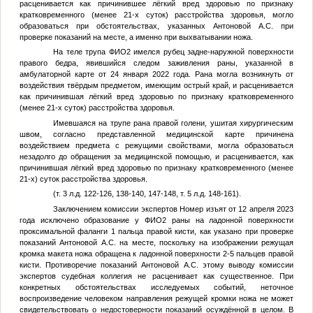
расценивается как причинившее лёгкий вред здоровью по признаку
кратковременного (менее 21-х суток) расстройства здоровья, могло
образоваться при обстоятельствах, указанных Антоновой А.С. при
проверке показаний на месте, а именно при выхватывании ножа.
На теле трупа
ФИО2
имелся рубец задне-наружной поверхности
правого бедра, явившийся следом заживления раны, указанной в
амбулаторной карте от 24 января 2022 года. Рана могла возникнуть от
воздействия твёрдым предметом, имеющим острый край, и расценивается
как причинившая лёгкий вред здоровью по признаку кратковременного
(менее 21-х суток) расстройства здоровья.
Имевшаяся на трупе рана правой голени, ушитая хирургическим
швом, согласно представленной медицинской карте причинена
воздействием предмета с режущими свойствами, могла образоваться
незадолго до обращения за медицинской помощью, и расценивается, как
причинившая лёгкий вред здоровью по признаку кратковременного (менее
21-х) суток расстройства здоровья.
(т. 3 л.д. 122-126, 138-140, 147-148, т. 5 л.д. 148-161).
Заключением комиссии экспертов
Номер изъят
от 12 апреля 2023
года исключено образование у
ФИО2
раны на ладонной поверхности
проксимальной фаланги 1 пальца правой кисти, как указано при проверке
показаний Антоновой А.С. на месте, поскольку на изображении режущая
кромка макета ножа обращена к ладонной поверхности 2-5 пальцев правой
кисти. Противоречие показаний Антоновой А.С. этому выводу комиссии
экспертов судебная коллегия не расценивает как существенное. При
конкретных обстоятельствах исследуемых событий, неточное
воспроизведение человеком направления режущей кромки ножа не может
свидетельствовать о недостоверности показаний осуждённой в целом. В