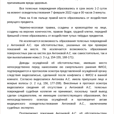
причинившим вреда здоровью.
Все телесные повреждения образовались в срок около 1-2 суток
на момент освидетельствования 7 февраля 2022 года в 00 часов 3 минуты.
Рана на 4-ом пальце правой кисти образовалась от воздействия
режущего предмета.
Черепно-мозговая травма, ссадины и кровоподтёки на лице,
ссадины на верхних конечностях, правом бедре, грудной клетке, передней
брюшной стенке образовались от воздействия тупых твёрдых предметов.
Не исключается возможность образования телесных повреждений
у Антоновой А.С. при обстоятельствах, указанных ею при проверке
показаний на месте. Не исключается возможность образования
поверхностных ран на кистях рук Антоновой А.С. как самостоятельно, так и
при выхватывании ножа (т. 3 л.д. 154-155, 168-171).
Доводы осуждённой об обстоятельствах, имевших место
непосредственно перед нанесением ею смертельного ранения
ФИО2
,
подтверждаются и протоколом осмотра представленной осуждённой органу
следствия видеозаписью, сделанной после конфликта с
ФИО2
в ванной
комнате. Согласно видеозаписи Антонова А.С. имела припухшее лицо и
мокрые волосы (т. 2 л.д. 156, 177-208). Внесённые в протокол осмотра
видеозаписи сведения об отсутствии у Антоновой А.С. телесных
повреждений судебная коллегия не принимает, поскольку такой вывод
сделан следователем, не имеющим соответствующего образования, без
непосредственного осмотра осуждённой и противоречит актам
медицинского освидетельствования Антоновой А.С., заключениям
судебных экспертиз.
Подтверждает показания Антоновой А.С. об обстоятельствах