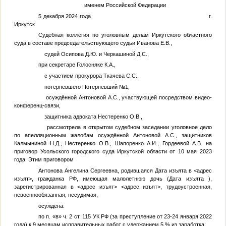
именем Российской Федерации
5 декабря 2024 года г.
Иркутск
Судебная коллегия по уголовным делам Иркутского областного
суда в составе председательствующего судьи Иванова Е.В.,
судей Осипова Д.Ю. и Черкашиной Д.С.,
при секретаре Голосняке К.А.,
с участием прокурора Ткачева С.С.,
потерпевшего
Потерпевший №1
,
осуждённой Антоновой А.С., участвующей посредством видео-
конференц-связи,
защитника адвоката Нестеренко О.В.,
рассмотрела в открытом судебном заседании уголовное дело
по апелляционным жалобам осуждённой Антоновой А.С., защитников
Калмыниной Н.Д., Нестеренко О.В., Шапоренко А.И., Гордеевой А.В. на
приговор Усольского городского суда Иркутской области от 10 мая 2023
года. Этим приговором
Антонова Ангелина Сергеевна, родившаяся
Дата изъята
в
<адрес
изъят>
, гражданка РФ, имеющая малолетнюю дочь (
Дата изъята
),
зарегистрированная в
<адрес изъят>
<адрес изъят>
, трудоустроенная,
невоеннообязанная, несудимая,
осуждена:
по п. «в» ч. 2 ст. 115 УК РФ (за преступление от 23-24 января 2022
года) к 9 месяцам исправительных работ с удержанием 5 % из заработка;