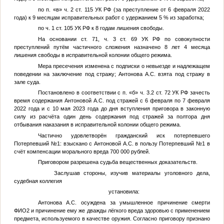
по п. «в» ч. 2 ст. 115 УК РФ (за преступление от 6 февраля 2022
года) к 9 месяцам исправительных работ с удержанием 5 % из заработка;
по ч. 1 ст. 105 УК РФ к 8 годам лишения свободы.
На основании ст. 71, ч. 3 ст. 69 УК РФ по совокупности
преступлений путём частичного сложения назначено 8 лет 4 месяца
лишения свободы в исправительной колонии общего режима.
Мера пресечения изменена с подписки о невыезде и надлежащем
поведении на заключение под стражу; Антонова А.С. взята под стражу в
зале суда.
Постановлено в соответствии с п. «б» ч. 3.2 ст. 72 УК РФ зачесть
время содержания Антоновой А.С. под стражей с 6 февраля по 7 февраля
2022 года и с 10 мая 2023 года до дня вступления приговора в законную
силу из расчёта один день содержания под стражей за полтора дня
отбывания наказания в исправительной колонии общего режима.
Частично удовлетворён гражданский иск потерпевшего
Потерпевший №1
: взыскано с Антоновой А.С. в пользу
Потерпевший №1
в
счёт компенсации морального вреда 700 000 рублей.
Приговором разрешена судьба вещественных доказательств.
Заслушав стороны, изучив материалы уголовного дела,
судебная коллегия
установила:
Антонова А.С. осуждена за умышленное причинение смерти
ФИО2
и причинение ему же дважды лёгкого вреда здоровью с применением
предмета, используемого в качестве оружия. Согласно приговору признано