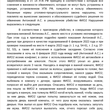
закреплённому в ст. 14 УПК РФ принципу в соответствии с которым все
сомнения в виновности обвиняемого, которые не могут быть устранены в
порядке, установленном УПК РФ, толкуются в пользу обвиняемого.
Указанные нормы уголовно-процессуального закона нарушены, что
повлияло на вынесение законного и обоснованного судебного решения по
обвинению Антоновой А.С. в умышленном убийстве
ФИО2
Нарушения
выразились в следующем.
В соответствии с приговором убийство, в совершении которого
признана виновной Антонова А.С., имело место в условиях неочевидности.
При этом суд в приговоре подробно привёл показания Антоновой А.С.,
данные при допросе в качестве подозреваемой 6 февраля 2022 года и при
проверке показаний на месте 4 марта 2022 года (т. 1 л.д. 54-61, т. 2 л.д. 37-
52, 53), а также её пояснения в судебном заседании. Согласно этим
показаниям в ночь на 6 февраля 2022 года между ней (Антоновой А.С.) и
ФИО2
возник конфликт, в связи с использованием
ФИО2
её автомобиля и
употреблением им алкоголя. После этого
ФИО2
уехал из дома и
возвратился около 3 часов. Находясь в квартире в ванной комнате,
ФИО2
применил к ней насилие: хватал за волосы; ударил кулаком по голове; бил
головой о ванную. Она оказывала сопротивление, нанося удары
ФИО2
,
периодически теряла сознание, а
ФИО2
обливал её голову водой. Она
выбежала в комнату к дочери, однако
ФИО2
, вооружившись ножом,
попросил её выйти для разговора. Опасаясь
ФИО2
и переживая за дочь,
она пошла за
ФИО2
в направлении ванной комнаты. Когда
ФИО2
стал
заходить в ванную, она толкнула
ФИО2
ногой вглубь ванной, чтобы закрыть
за ним дверь.
ФИО2
сделал попытку замахнуться на неё ножом, она
закрыла дверь ванной комнаты, от чего рука мужа оказалась зажатой
дверью. Нож выпал из руки
ФИО2
Она подобрала нож, пыталась запугать
им мужа.
ФИО2
пытался выхватить нож, отчего порезал себе руку,