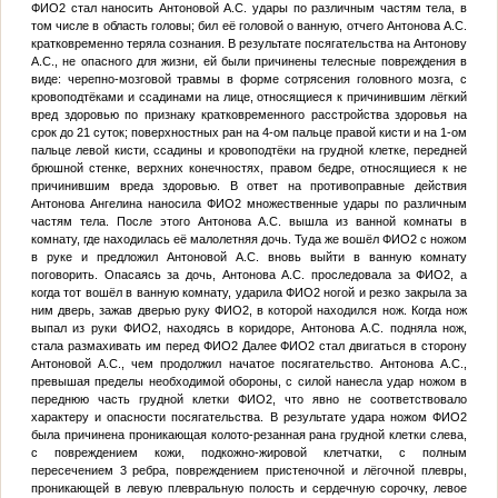
ФИО2
стал наносить Антоновой А.С. удары по различным частям тела, в
том числе в область головы; бил её головой о ванную, отчего Антонова А.С.
кратковременно теряла сознания. В результате посягательства на Антонову
А.С., не опасного для жизни, ей были причинены телесные повреждения в
виде: черепно-мозговой травмы в форме сотрясения головного мозга, с
кровоподтёками и ссадинами на лице, относящиеся к причинившим лёгкий
вред здоровью по признаку кратковременного расстройства здоровья на
срок до 21 суток; поверхностных ран на 4-ом пальце правой кисти и на 1-ом
пальце левой кисти, ссадины и кровоподтёки на грудной клетке, передней
брюшной стенке, верхних конечностях, правом бедре, относящиеся к не
причинившим вреда здоровью. В ответ на противоправные действия
Антонова Ангелина наносила
ФИО2
множественные удары по различным
частям тела. После этого Антонова А.С. вышла из ванной комнаты в
комнату, где находилась её малолетняя дочь. Туда же вошёл
ФИО2
с ножом
в руке и предложил Антоновой А.С. вновь выйти в ванную комнату
поговорить. Опасаясь за дочь, Антонова А.С. проследовала за
ФИО2
, а
когда тот вошёл в ванную комнату, ударила
ФИО2
ногой и резко закрыла за
ним дверь, зажав дверью руку
ФИО2
, в которой находился нож. Когда нож
выпал из руки
ФИО2
, находясь в коридоре, Антонова А.С. подняла нож,
стала размахивать им перед
ФИО2
Далее
ФИО2
стал двигаться в сторону
Антоновой А.С., чем продолжил начатое посягательство. Антонова А.С.,
превышая пределы необходимой обороны, с силой нанесла удар ножом в
переднюю часть грудной клетки
ФИО2
, что явно не соответствовало
характеру и опасности посягательства. В результате удара ножом
ФИО2
была причинена проникающая колото-резанная рана грудной клетки слева,
с повреждением кожи, подкожно-жировой клетчатки, с полным
пересечением 3 ребра, повреждением пристеночной и лёгочной плевры,
проникающей в левую плевральную полость и сердечную сорочку, левое