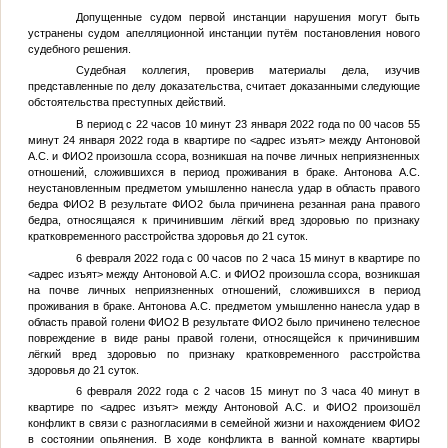
Допущенные судом первой инстанции нарушения могут быть
устранены судом апелляционной инстанции путём постановления нового
судебного решения.
Судебная коллегия, проверив материалы дела, изучив
представленные по делу доказательства, считает доказанными следующие
обстоятельства преступных действий.
В период с 22 часов 10 минут 23 января 2022 года по 00 часов 55
минут 24 января 2022 года в квартире по
<адрес изъят>
между Антоновой
А.С. и
ФИО2
произошла ссора, возникшая на почве личных неприязненных
отношений, сложившихся в период проживания в браке. Антонова А.С.
неустановленным предметом умышленно нанесла удар в область правого
бедра
ФИО2
В результате
ФИО2
была причинена резанная рана правого
бедра, относящаяся к причинившим лёгкий вред здоровью по признаку
кратковременного расстройства здоровья до 21 суток.
6 февраля 2022 года с 00 часов по 2 часа 15 минут в квартире по
<адрес изъят>
между Антоновой А.С. и
ФИО2
произошла ссора, возникшая
на почве личных неприязненных отношений, сложившихся в период
проживания в браке. Антонова А.С. предметом умышленно нанесла удар в
область правой голени
ФИО2
В результате
ФИО2
было причинено телесное
повреждение в виде раны правой голени, относящейся к причинившим
лёгкий вред здоровью по признаку кратковременного расстройства
здоровья до 21 суток.
6 февраля 2022 года с 2 часов 15 минут по 3 часа 40 минут в
квартире по
<адрес изъят>
между Антоновой А.С. и
ФИО2
произошёл
конфликт в связи с разногласиями в семейной жизни и нахождением
ФИО2
в состоянии опьянения. В ходе конфликта в ванной комнате квартиры