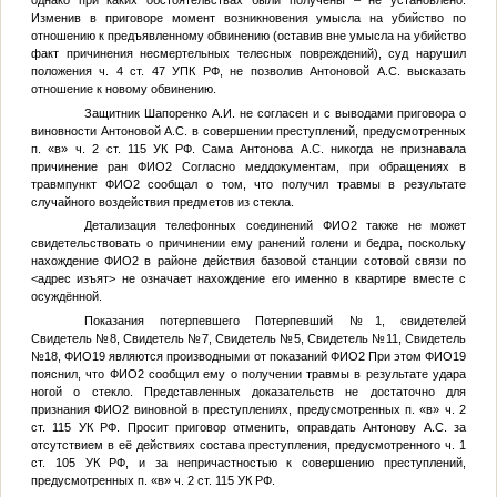
однако при каких обстоятельствах были получены – не установлено.
Изменив в приговоре момент возникновения умысла на убийство по
отношению к предъявленному обвинению (оставив вне умысла на убийство
факт причинения несмертельных телесных повреждений), суд нарушил
положения ч. 4 ст. 47 УПК РФ, не позволив Антоновой А.С. высказать
отношение к новому обвинению.
Защитник Шапоренко А.И. не согласен и с выводами приговора о
виновности Антоновой А.С. в совершении преступлений, предусмотренных
п. «в» ч. 2 ст. 115 УК РФ. Сама Антонова А.С. никогда не признавала
причинение ран
ФИО2
Согласно меддокументам, при обращениях в
травмпункт
ФИО2
сообщал о том, что получил травмы в результате
случайного воздействия предметов из стекла.
Детализация телефонных соединений
ФИО2
также не может
свидетельствовать о причинении ему ранений голени и бедра, поскольку
нахождение
ФИО2
в районе действия базовой станции сотовой связи по
<адрес изъят>
не означает нахождение его именно в квартире вместе с
осуждённой.
Показания потерпевшего
Потерпевший №1
, свидетелей
Свидетель №8
,
Свидетель №7
,
Свидетель №5
,
Свидетель №11
,
Свидетель
№18
,
ФИО19
являются производными от показаний
ФИО2
При этом
ФИО19
пояснил, что
ФИО2
сообщил ему о получении травмы в результате удара
ногой о стекло. Представленных доказательств не достаточно для
признания
ФИО2
виновной в преступлениях, предусмотренных п. «в» ч. 2
ст. 115 УК РФ. Просит приговор отменить, оправдать Антонову А.С. за
отсутствием в её действиях состава преступления, предусмотренного ч. 1
ст. 105 УК РФ, и за непричастностью к совершению преступлений,
предусмотренных п. «в» ч. 2 ст. 115 УК РФ.