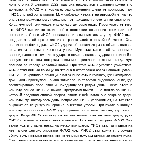
ночь с 5 на 6 февраля 2022 года она находилась в дальней комнате с
дочерью, а
ФИО2
– в комнате, расположенной слева от коридора. Там
ФИО2
употреблял алкоголь. Муж собрался уезжать на автомобиле, на что
она стала возмущаться, поскольку тот находился в состоянии опьянения.
Когда муж всё-таки уехал, она легла с дочерью спать. Проснулась от того,
что
ФИО2
находился около неё в состоянии опьянения; предложил ей
поговорить. Она и
ФИО2
проследовали в ванную комнату, где
ФИО2
стал
предъявлять ей претензии из-за разногласий в семейной жизни. Она
пыталась выйти, однако
ФИО2
ударил её несколько раз в область головы,
схватил за волосы, отчего она упала. Муж стал тащить её за волосы к
ванной, нанося в том числе удары в область головы, ударял её головой о
ванную, отчего она потеряла сознание. Пришла в сознание, когда муж
поливал её голову холодной водой. При этом
ФИО2
угрожал убийством.
ФИО2
стал бить её по лицу, на что она в ответ также стала наносить удары
ФИО2
Она кричала о помощи, смогла выбежать в комнату, где находилась
дочь. Дочь проснулась, а она записала на телефон видеообращение, где
зафиксировала своё лицо и находившуюся рядом дочь. После этого в
комнату зашёл
ФИО2
с ножом, предложил выйти. Она пошла за
ФИО2
,
который следовал спиной вперёд, лицом к ней. Когда она закрыла дверь
комнаты, где находилась дочь, попросила
ФИО2
успокоиться, но тот стал
выражаться нецензурной бранью, высказал угрозы. При входе в ванную
комнату она нанесла
ФИО2
удар правой ногой ниже живота, удерживая
дверь. Когда
ФИО2
замахнулся на неё ножом, она закрыла дверь; рука
ФИО2
с ножом осталась зажата дверью. Нож выпал из руки
ФИО2
Она
взяла нож и отошла назад на несколько шагов.
ФИО2
стал двигаться на
неё, а она демонстрировала
ФИО2
нож.
ФИО2
стал кричать, угрожать
убийством, пытался выхватить из её руки нож, схватился за лезвие ножа.
Она стала размахивать ножом и нанесла им удар в направлении «сверху