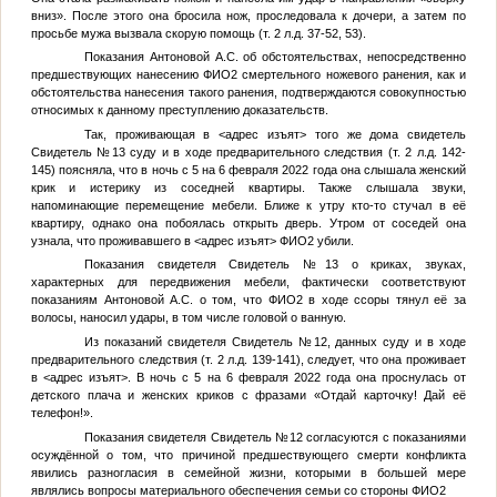
вниз». После этого она бросила нож, проследовала к дочери, а затем по
просьбе мужа вызвала скорую помощь (т. 2 л.д. 37-52, 53).
Показания Антоновой А.С. об обстоятельствах, непосредственно
предшествующих нанесению
ФИО2
смертельного ножевого ранения, как и
обстоятельства нанесения такого ранения, подтверждаются совокупностью
относимых к данному преступлению доказательств.
Так, проживающая в
<адрес изъят>
того же дома свидетель
Свидетель №13
суду и в ходе предварительного следствия (т. 2 л.д. 142-
145) поясняла, что в ночь с 5 на 6 февраля 2022 года она слышала женский
крик и истерику из соседней квартиры. Также слышала звуки,
напоминающие перемещение мебели. Ближе к утру кто-то стучал в её
квартиру, однако она побоялась открыть дверь. Утром от соседей она
узнала, что проживавшего в
<адрес изъят>
ФИО2
убили.
Показания свидетеля
Свидетель №13
о криках, звуках,
характерных для передвижения мебели, фактически соответствуют
показаниям Антоновой А.С. о том, что
ФИО2
в ходе ссоры тянул её за
волосы, наносил удары, в том числе головой о ванную.
Из показаний свидетеля
Свидетель №12
, данных суду и в ходе
предварительного следствия (т. 2 л.д. 139-141), следует, что она проживает
в
<адрес изъят>
. В ночь с 5 на 6 февраля 2022 года она проснулась от
детского плача и женских криков с фразами «Отдай карточку! Дай её
телефон!».
Показания свидетеля
Свидетель №12
согласуются с показаниями
осуждённой о том, что причиной предшествующего смерти конфликта
явились разногласия в семейной жизни, которыми в большей мере
являлись вопросы материального обеспечения семьи со стороны
ФИО2