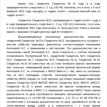
Кроме того, свидетель
Свидетель №13
суду и в ходе
предварительного следствия (т. 2 л.д. 142-45) поясняла, что в ночь с 5 на 6
февраля 2022 года, находясь в
<адрес изъят>
, слышала женский крик из
<адрес изъят>
.
Свидетель
Свидетель №12
, проживающая в
<адрес изъят>
, суду и
в ходе предварительного следствия (т. 2 л.д. 139-141) поясняла, что в ночь
с 5 на 6 февраля 2022 года проснулась от звука детского плача и женских
криков с фразами «Отдай карточку! Дай её телефон!».
Вышеприведённые письменные доказательства, показания
свидетелей
Свидетель №13
и
Свидетель №12
, находившихся в соседних с
местом убийства квартирах, фактически соответствовали показаниям
Антоновой А.С. о применении к ней насилия. Эти доказательства, как и
показаниям самой Антоновой А.С., были отвергнуты с учётом показаний
потерпевшего
Потерпевший №1
, свидетелей
Свидетель №9
,
Свидетель
№3
,
Свидетель №7
,
Свидетель №5
,
Свидетель №11
,
Свидетель №18
,
Свидетель №10
об известных им со слов погибшего фактах причинения
ему телесных повреждений ранее и о более крепкой физической форме
Антоновой А.С. по отношению к
ФИО2
Вместе с тем, никто из указанных
лиц не был очевидцем событий, непосредственно предшествующих
убийству
ФИО2
Однако по этой причине суд отверг показания свидетелей
защиты
Свидетель №24
,
ФИО28
,
ФИО14
,
Свидетель №23
,
ФИО27
,
ФИО17
,
Свидетель №21
о ранее известных им фактах конфликтов между
супругами
Антонова и ФИО 2
и применения насилия
ФИО2
Такая оценка
доказательств по делу противоречит принципу презумпции невиновности,
закреплённому в ст. 14 УПК РФ, положениям ч. 2 ст. 75, ст. 87, 88 УПК РФ, в
соответствии с которыми доказательства по делу оцениваются путём их
сопоставления между собой, а в совокупности – с точки зрения