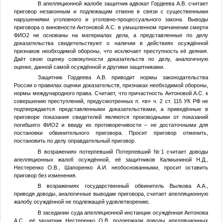
В апелляционной жалобе защитник адвокат Гордеева А.В. считает
приговор незаконным и подлежащим отмене в связи с существенными
нарушениями уголовного и уголовно-процессуального закона. Выводы
приговора о виновности Антоновой А.С. в умышленном причинении смерти
ФИО2
не основаны на материалах дела, а представленные по делу
доказательства свидетельствуют о наличии в действиях осуждённой
признаков необходимой обороны, что исключает преступность её деяния.
Даёт свою оценку совокупности доказательств по делу, аналогичную
оценке, данной самой осуждённой и другими защитниками.
Защитник Гордеева А.В. приводит нормы законодательства
России о правилах оценки доказательств, признаках необходимой обороны,
нормы международного права. Считает, что причастность Антоновой А.С. к
совершению преступлений, предусмотренных п. «в» ч. 2 ст. 115 УК РФ не
подтверждается представленными доказательствами, а приведённые в
приговоре показания свидетелей являются производными от показаний
погибшего
ФИО2
и ввиду их противоречивости – не достаточными для
постановки обвинительного приговора. Просит приговор отменить,
постановить по делу оправдательный приговор.
В возражениях потерпевший
Потерпевший №1
считает доводы
апелляционных жалоб осуждённой, её защитников Калмыниной Н.Д.,
Нестеренко О.В., Шапоренко А.И. необоснованными, просит оставить
приговор без изменения.
В возражениях государственный обвинитель Вылкова А.А.,
приводя доводы, аналогичные выводам приговора, считает апелляционную
жалобу осуждённой не подлежащей удовлетворению.
В заседании суда апелляционной инстанции осуждённая Антонова
А.С., её защитник Нестеренко О.В. поддержали доводы апелляционных