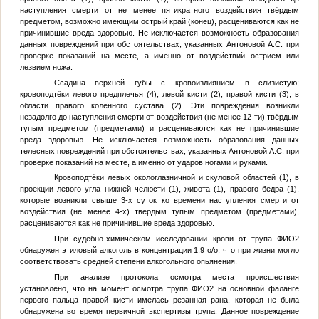
наступления смерти от не менее пятикратного воздействия твёрдым
предметом, возможно имеющим острый край (конец), расцениваются как не
причинившие вреда здоровью. Не исключается возможность образования
данных повреждений при обстоятельствах, указанных Антоновой А.С. при
проверке показаний на месте, а именно от воздействий острием или
лезвием ножа.
Ссадина верхней губы с кровоизлиянием в слизистую;
кровоподтёки левого предплечья (4), левой кисти (2), правой кисти (3), в
области правого коленного сустава (2). Эти повреждения возникли
незадолго до наступления смерти от воздействия (не менее 12-ти) твёрдым
тупым предметом (предметами) и расцениваются как не причинившие
вреда здоровью. Не исключается возможность образования данных
телесных повреждений при обстоятельствах, указанных Антоновой А.С. при
проверке показаний на месте, а именно от ударов ногами и руками.
Кровоподтёки левых окологлазничной и скуловой областей (1), в
проекции левого угла нижней челюсти (1), живота (1), правого бедра (1),
которые возникли свыше 3-х суток ко времени наступления смерти от
воздействия (не менее 4-х) твёрдым тупым предметом (предметами),
расцениваются как не причинившие вреда здоровью.
При судебно-химическом исследовании крови от трупа
ФИО2
обнаружен этиловый алкоголь в концентрации 1,9 о/о, что при жизни могло
соответствовать средней степени алкогольного опьянения.
При анализе протокола осмотра места происшествия
установлено, что на момент осмотра трупа
ФИО2
на основной фаланге
первого пальца правой кисти имелась резанная рана, которая не была
обнаружена во время первичной экспертизы трупа. Данное повреждение