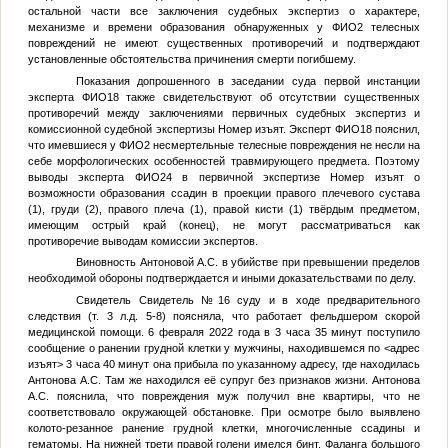
остальной части все заключения судебных экспертиз о характере,
механизме и времени образования обнаруженных у
ФИО2
телесных
повреждений не имеют существенных противоречий и подтверждают
установленные обстоятельства причинения смерти погибшему.
Показания допрошенного в заседании суда первой инстанции
эксперта
ФИО18
также свидетельствуют об отсутствии существенных
противоречий между заключениями первичных судебных экспертиз и
комиссионной судебной экспертизы
Номер изъят
. Эксперт
ФИО18
пояснил,
что имевшиеся у
ФИО2
несмертельные телесные повреждения не несли на
себе морфологических особенностей травмирующего предмета. Поэтому
выводы эксперта
ФИО24
в первичной экспертизе
Номер изъят
о
возможности образования ссадин в проекции правого плечевого сустава
(1), груди (2), правого плеча (1), правой кисти (1) твёрдым предметом,
имеющим острый край (конец), не могут рассматриваться как
противоречие выводам комиссии экспертов.
Виновность Антоновой А.С. в убийстве при превышении пределов
необходимой обороны подтверждается и иными доказательствами по делу.
Свидетель
Свидетель №16
суду и в ходе предварительного
следствия (т. 3 л.д. 5-8) поясняла, что работает фельдшером скорой
медицинской помощи. 6 февраля 2022 года в 3 часа 35 минут поступило
сообщение о ранении грудной клетки у мужчины, находившемся по
<адрес
изъят>
3 часа 40 минут она прибыла по указанному адресу, где находилась
Антонова А.С. Там же находился её супруг без признаков жизни. Антонова
А.С. пояснила, что повреждения муж получил вне квартиры, что не
соответствовало окружающей обстановке. При осмотре было выявлено
колото-резанное ранение грудной клетки, многочисленные ссадины и
гематомы. На нижней трети правой голени имелся бинт. Фаланга большого