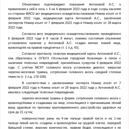
Объективно подтверждают показания Антоновой А.С. о
применении к ней в ночь с 5 на 6 февраля 2022 года в ходе ссоры насилия
со стороны
ФИО2
акт медицинского освидетельствования
Номер изъят
от 6
февраля 2022 года, медицинская карта Антоновой А.С., заключения
экспертов
Номер изъят
от 7 февраля 2022 года и
Номер изъят
от 28 марта
2022 года.
Согласно акту медицинского освидетельствования, проведённого
6 февраля 2022 года в 8 часов 8 минут, помимо состояния опьянения
установлено наличие у Антоновой А.С. ссадин мягких тканей лица,
кровоподтёк на правом предплечье (т. 1 л.д. 43).
Согласно протоколу осмотра медицинской карты Антоновой А.С.,
она обратилась в ОГБУЗ «Усольская городская больница» в связи с
наличием телесных повреждений, причинённых супругом 6 февраля 2022
года. С учётом МСКТ головного мозга установлен диагноз: закрытая
черепно-мозговая травма, сотрясение головного мозга средней степени
тяжести (т. 2 л.д. 176-208).
В соответствии с заключениями эксперта
Номер изъят
от 7
февраля 2022 года и
Номер изъят
от 28 марта 2022 года у Антоновой А.С.
имелись следующие телесные повреждения:
черепно-мозговая травма в форме сотрясения головного мозга с
кровоподтёками и ссадинами на лице, относящаяся к причинившим лёгкий
вред здоровью по признаку кратковременного расстройства здоровья на
срок до 21 суток;
поверхностные раны на 4-ом пальце правой кисти и на 1-ом
пальце левой кисти, ссадины и кровоподтёки на грудной клетке, передней
брюшной стенке, верхних конечностях, правом бедре, относящиеся к не