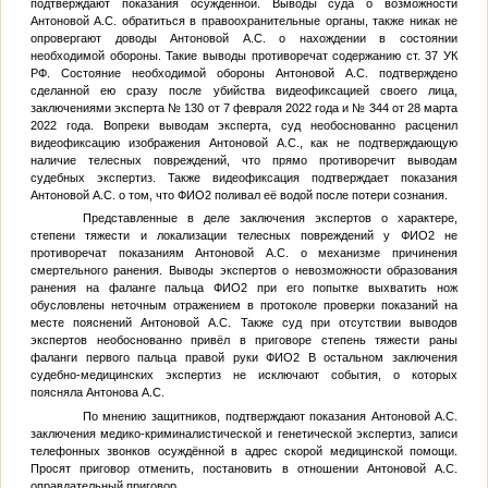
подтверждают показания осуждённой. Выводы суда о возможности
Антоновой А.С. обратиться в правоохранительные органы, также никак не
опровергают доводы Антоновой А.С. о нахождении в состоянии
необходимой обороны. Такие выводы противоречат содержанию ст. 37 УК
РФ. Состояние необходимой обороны Антоновой А.С. подтверждено
сделанной ею сразу после убийства видеофиксацией своего лица,
заключениями эксперта № 130 от 7 февраля 2022 года и № 344 от 28 марта
2022 года. Вопреки выводам эксперта, суд необоснованно расценил
видеофиксацию изображения Антоновой А.С., как не подтверждающую
наличие телесных повреждений, что прямо противоречит выводам
судебных экспертиз. Также видеофиксация подтверждает показания
Антоновой А.С. о том, что
ФИО2
поливал её водой после потери сознания.
Представленные в деле заключения экспертов о характере,
степени тяжести и локализации телесных повреждений у
ФИО2
не
противоречат показаниям Антоновой А.С. о механизме причинения
смертельного ранения. Выводы экспертов о невозможности образования
ранения на фаланге пальца
ФИО2
при его попытке выхватить нож
обусловлены неточным отражением в протоколе проверки показаний на
месте пояснений Антоновой А.С. Также суд при отсутствии выводов
экспертов необоснованно привёл в приговоре степень тяжести раны
фаланги первого пальца правой руки
ФИО2
В остальном заключения
судебно-медицинских экспертиз не исключают события, о которых
поясняла Антонова А.С.
По мнению защитников, подтверждают показания Антоновой А.С.
заключения медико-криминалистической и генетической экспертиз, записи
телефонных звонков осуждённой в адрес скорой медицинской помощи.
Просят приговор отменить, постановить в отношении Антоновой А.С.
оправдательный приговор.