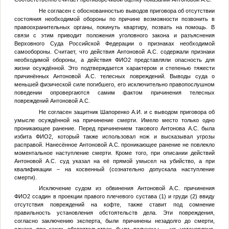
Не согласен с обоснованностью выводов приговора об отсутствии
состояния необходимой обороны по причине возможности позвонить в
правоохранительных органы, покинуть квартиру, позвать на помощь. В
связи с этим приводит положения уголовного закона и разъяснения
Верховного Суда Российской Федерации о признаках необходимой
самообороны. Считает, что действия Антоновой А.С. содержали признаки
необходимой обороны, а действия
ФИО2
представляли опасность для
жизни осуждённой. Это подтверждается характером и степенью тяжести
причинённых Антоновой А.С. телесных повреждений. Выводы суда о
меньшей физической силе погибшего, его исключительно правопослушном
поведении опровергаются самим фактом причинения телесных
повреждений Антоновой А.С.
Не согласен защитник Шапоренко А.И. и с выводом приговора об
умысле осуждённой на причинение смерти. Имело место только одно
проникающее ранение. Перед причинением такового Антонова А.С. была
избита
ФИО2
, который также использовал нож и высказывал угрозы
расправой. Нанесённое Антоновой А.С. проникающее ранение не повлекло
моментальное наступление смерти. Кроме того, при описании действий
Антоновой А.С. суд указал на её прямой умысел на убийство, а при
квалификации – на косвенный (сознательно допускала наступление
смерти).
Исключение судом из обвинения Антоновой А.С. причинения
ФИО2
ссадин в проекции правого плечевого сустава (1) и груди (2) ввиду
отсутствия повреждений на кофте, также ставит под сомнение
правильность установления обстоятельств дела. Эти повреждения,
согласно заключению эксперта, были причинены незадолго до смерти,