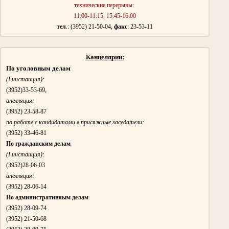
технические перерывы:
11:00-11:15, 15:45-16:00
тел
.: (3952) 21-50-04,
факс
: 23-53-11
Канцелярии:
По уголовным делам
(I инстанция):
(3952)
33-53-69,
апелляция:
(3952)
23-58-87
по работе с кандидатами в присяжные заседатели:
(3952)
33-46-81
По гражданским делам
(I инстанция):
(3952)
28-06-03
апелляция:
(3952)
28-06-14
По административным делам
(3952)
28-09-74
(3952)
21-50-68